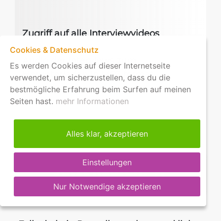
Zugriff auf alle Interviewvideos
Cookies & Datenschutz
Audio der Interviews zum
Es werden Cookies auf dieser Internetseite
Herunterladen in MP3 format
verwendet, um sicherzustellen, dass du die
bestmögliche Erfahrung beim Surfen auf meinen
Seiten hast.
mehr Informationen
Alles klar, akzeptieren
€69
Einstellungen
Jetzt kaufen!
Nur Notwendige akzeptieren
FÜR SOFORTZUGRIFF